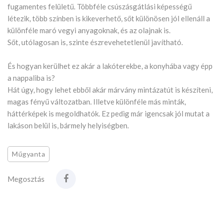
fugamentes felületű. Többféle csúszásgátlási képességű
létezik, több színben is kikeverhető, sőt különösen jól ellenáll a
különféle maró vegyi anyagoknak, és az olajnak is.
Sőt, utólagosan is, szinte észrevehetetlenül javítható.
És hogyan kerülhet ez akár a lakóterekbe, a konyhába vagy épp
a nappaliba is?
Hát úgy, hogy lehet ebből akár márvány mintázatút is készíteni,
magas fényű változatban. Illetve különféle más minták,
háttérképek is megoldhatók. Ez pedig már igencsak jól mutat a
lakáson belül is, bármely helyiségben.
Műgyanta
Megosztás