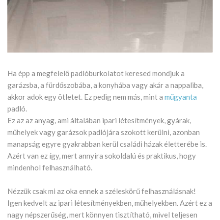
Ha épp a megfelelő padlóburkolatot keresed mondjuk a
garázsba, a fürdőszobába, a konyhába vagy akár a nappaliba,
akkor adok egy ötletet. Ez pedig nem más, mint a
műgyanta
padló.
Ez az az anyag, ami általában ipari létesítmények, gyárak,
műhelyek vagy garázsok padlójára szokott kerülni, azonban
manapság egyre gyakrabban kerül családi házak életterébe is.
Azért van ez így, mert annyira sokoldalú és praktikus, hogy
mindenhol felhasználható.
Nézzük csak mi az oka ennek a széleskörű felhasználásnak!
Igen kedvelt az ipari létesítményekben, műhelyekben. Azért ez a
nagy népszerűség, mert könnyen tisztítható, mivel teljesen