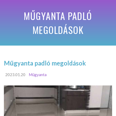
MŰGYANTA PADLÓ
MEGOLDÁSOK
Műgyanta padló megoldások
2023.01.20
Műgyanta