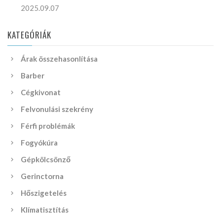
2025.09.07
KATEGÓRIÁK
Árak összehasonlítása
Barber
Cégkivonat
Felvonulási szekrény
Férfi problémák
Fogyókúra
Gépkölcsönző
Gerinctorna
Hőszigetelés
Klímatisztítás