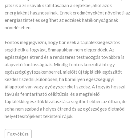
játszik a zsírsavak szállításában a sejtekbe, ahol azok
energiaként hasznosulnak. Ennek eredményeként növelheti az
energiaszintet és segíthet az edzések hatékonyságának
növelésében.
Fontos megjegyezni, hogy bár ezek a táplálékkiegészítők
segíthetik a fogyást, önmagukban nem elegendőek. Az
egészséges étrend és a rendszeres testmozgás továbbra is
alapvető fontosságúak. Mindig fontos konzultálni egy
egészségügyi szakemberrel, mielőtt új táplálékkiegészítőt
kezdesz szedni, különösen, ha bármilyen egészségügyi
állapotod van vagy gyógyszereket szedsz. A fogyás hosszú
távú és fenntartható célkitűzés, és a megfelelő
táplálékkiegészítők kiválasztása segíthet ebben az útban, de
soha nem szabad a helyes étrend és az egészséges életmód
helyettesítőjeként tekinteni rájuk.
Fogyókúra