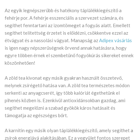
Az egyik legnépszerűbb és hatékony táplálékkiegészítő a
fehérje por. A fehérje esszenciális a szervezet számára, és
segíthet fenntartani az izomtömeget a fogyás alatt. Emellett
segíthet telítettség érzetet is előidézni, csökkentve ezzel az
étvágyat és a nassolási vágyat. Manapság az
Adipex vásárlás
is igen nagy népszerűségnek örvend annak hatásásra, hogy
egyre többen érnek el szembetűnő fogyókúrás sikereket ennek
köszönhetően!
A zöld tea kivonat egy másik gyakran használt összetevő,
melynek zsírégető hatása van. A zöld tea természetes módon
serkenti az anyagcserét, így több kalóriát égethetünk el
pihenés közben is. Ezenkívül antioxidánsokban gazdag, ami
segíthet megelőzni a szabad gyökök káros hatásait és
támogatja az egészséges bőrt.
A karnitin egy másik olyan táplálékkiegészítő, amely segíthet a
zsírok energiává alakításában. Ez a vegyület fontos szerepet