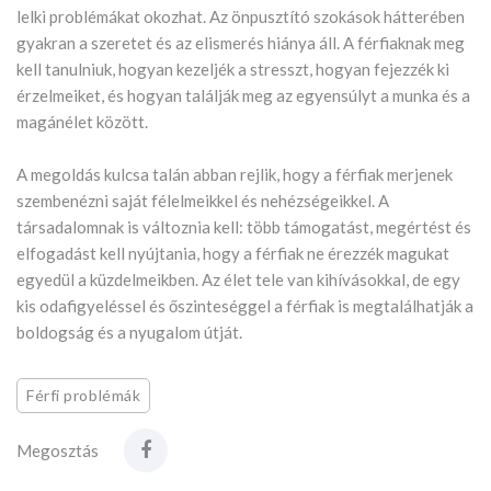
lelki problémákat okozhat. Az önpusztító szokások hátterében
gyakran a szeretet és az elismerés hiánya áll. A férfiaknak meg
kell tanulniuk, hogyan kezeljék a stresszt, hogyan fejezzék ki
érzelmeiket, és hogyan találják meg az egyensúlyt a munka és a
magánélet között.
A megoldás kulcsa talán abban rejlik, hogy a férfiak merjenek
szembenézni saját félelmeikkel és nehézségeikkel. A
társadalomnak is változnia kell: több támogatást, megértést és
elfogadást kell nyújtania, hogy a férfiak ne érezzék magukat
egyedül a küzdelmeikben. Az élet tele van kihívásokkal, de egy
kis odafigyeléssel és őszinteséggel a férfiak is megtalálhatják a
boldogság és a nyugalom útját.
Férfi problémák
Megosztás