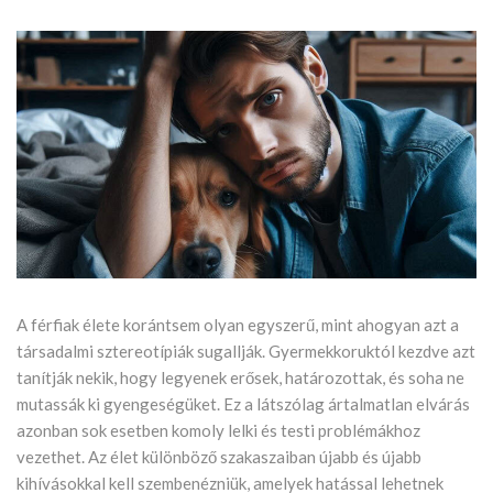
A férfiak élete korántsem olyan egyszerű, mint ahogyan azt a
társadalmi sztereotípiák sugallják. Gyermekkoruktól kezdve azt
tanítják nekik, hogy legyenek erősek, határozottak, és soha ne
mutassák ki gyengeségüket. Ez a látszólag ártalmatlan elvárás
azonban sok esetben komoly lelki és testi problémákhoz
vezethet. Az élet különböző szakaszaiban újabb és újabb
kihívásokkal kell szembenézniük, amelyek hatással lehetnek