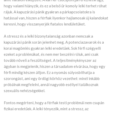
hogy valami hiányzik, és ez a belső űr komoly lelki terhet róhat
rájuk. A kapuzárási pánik gyakran a párkapcsolatokra is
hatással van, hiszen a férfiak ilyenkor hajlamosak új kalandokat
keresni, hogy visszanyerjék fiatalos lendületüket.
A stressz és a lelki bizonytalanság azonban nemcsak a
kapuzárási pánik során jelenhet meg. A potenciazavarok és a
korai magömlés gyakran lelki eredetűek. Sok férfi szégyelli
ezeket a problémákat, és nem mer beszélni róluk, ami csak
tovább növeli a feszültséget. A teljesítménykényszer az
ágyban is megjelenik, hiszen a társadalom elvárása, hogy egy
férfi mindig készen álljon. Ez a nyomás súlyosbíthatja a
szorongást, ami egy ördögi körhöz vezethet: minél inkább
próbálnak megfelelni, annál nagyobb eséllyel találkoznak
szexuális nehézségekkel.
Fontos megérteni, hogy a férfiak testi problémái nem csupán
fizikai eredetűek. A lelki tényezők, mint a stressz, az