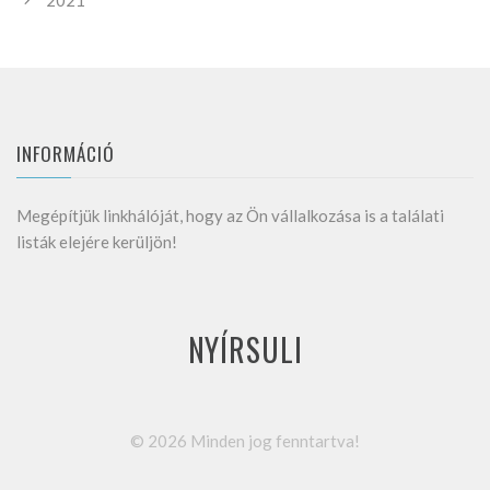
2021
INFORMÁCIÓ
Megépítjük linkhálóját, hogy az Ön vállalkozása is a találati
listák elejére kerüljön!
NYÍRSULI
©
2026
Minden jog fenntartva!