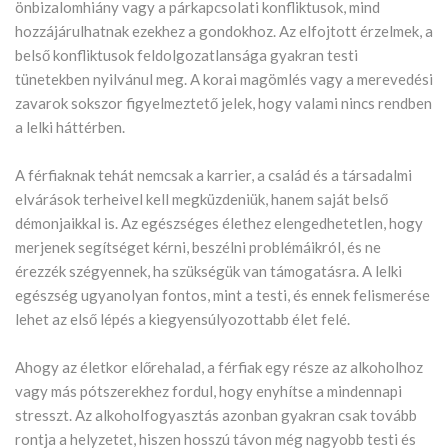
önbizalomhiány vagy a párkapcsolati konfliktusok, mind
hozzájárulhatnak ezekhez a gondokhoz. Az elfojtott érzelmek, a
belső konfliktusok feldolgozatlansága gyakran testi
tünetekben nyilvánul meg. A korai magömlés vagy a merevedési
zavarok sokszor figyelmeztető jelek, hogy valami nincs rendben
a lelki háttérben.
A férfiaknak tehát nemcsak a karrier, a család és a társadalmi
elvárások terheivel kell megküzdeniük, hanem saját belső
démonjaikkal is. Az egészséges élethez elengedhetetlen, hogy
merjenek segítséget kérni, beszélni problémáikról, és ne
érezzék szégyennek, ha szükségük van támogatásra. A lelki
egészség ugyanolyan fontos, mint a testi, és ennek felismerése
lehet az első lépés a kiegyensúlyozottabb élet felé.
Ahogy az életkor előrehalad, a férfiak egy része az alkoholhoz
vagy más pótszerekhez fordul, hogy enyhítse a mindennapi
stresszt. Az alkoholfogyasztás azonban gyakran csak tovább
rontja a helyzetet, hiszen hosszú távon még nagyobb testi és