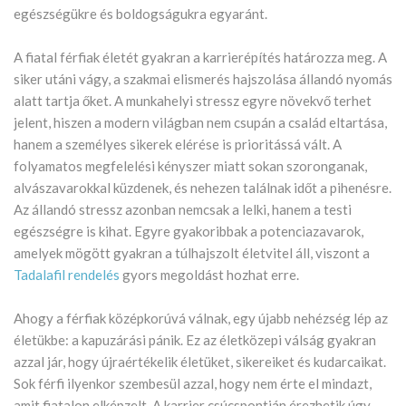
egészségükre és boldogságukra egyaránt.
A fiatal férfiak életét gyakran a karrierépítés határozza meg. A
siker utáni vágy, a szakmai elismerés hajszolása állandó nyomás
alatt tartja őket. A munkahelyi stressz egyre növekvő terhet
jelent, hiszen a modern világban nem csupán a család eltartása,
hanem a személyes sikerek elérése is prioritássá vált. A
folyamatos megfelelési kényszer miatt sokan szoronganak,
alvászavarokkal küzdenek, és nehezen találnak időt a pihenésre.
Az állandó stressz azonban nemcsak a lelki, hanem a testi
egészségre is kihat. Egyre gyakoribbak a potenciazavarok,
amelyek mögött gyakran a túlhajszolt életvitel áll, viszont a
Tadalafil rendelés
gyors megoldást hozhat erre.
Ahogy a férfiak középkorúvá válnak, egy újabb nehézség lép az
életükbe: a kapuzárási pánik. Ez az életközepi válság gyakran
azzal jár, hogy újraértékelik életüket, sikereiket és kudarcaikat.
Sok férfi ilyenkor szembesül azzal, hogy nem érte el mindazt,
amit fiatalon elképzelt. A karrier csúcspontján érezhetik úgy,